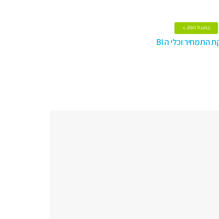
מעל 50 לקוחות
למידע נוסף >
קיבוצים, תק"צ, רפתות
התמחיר וכלי ה BI
קת התמחיר וכלי ה BI